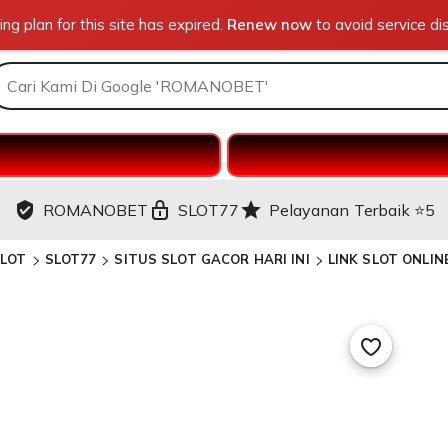
ing plan for this site has expired.
Renew now
to avoid service dis
earch
r
tems
hops
ROMANOBET
SLOT77
Pelayanan Terbaik ⭐️5
LOT
SLOT77
SITUS SLOT GACOR HARI INI
LINK SLOT ONLI