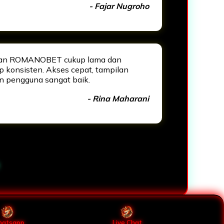
- Fajar Nugroho
an ROMANOBET cukup lama dan
p konsisten. Akses cepat, tampilan
 pengguna sangat baik.
- Rina Maharani
atsapp
Live Chat