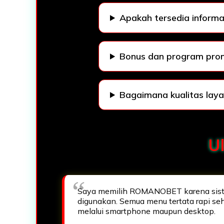
Apakah tersedia informa
Bonus dan program pro
Bagaimana kualitas la
U
Saya memilih ROMANOBET karena sist
digunakan. Semua menu tertata rapi s
melalui smartphone maupun desktop.