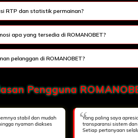
si RTP dan statistik permainan?
mosi apa yang tersedia di ROMANOBET?
yanan pelanggan di ROMANOBET?
lasan Pengguna ROMANOB
emnya stabil dan mudah
Yang paling saya apres
ehingga nyaman diakses
transparansi sistem dan
Setiap pertanyaan selal