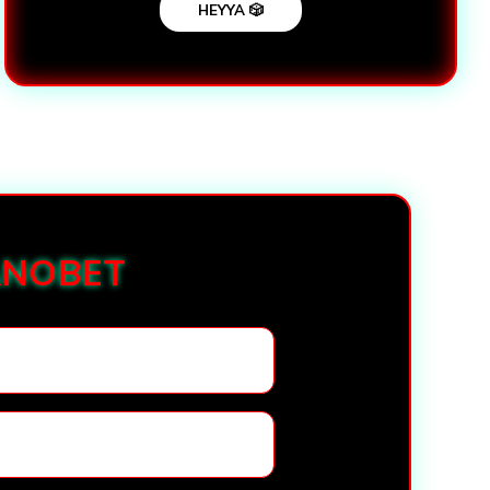
HEYYA 🎲
MANOBET