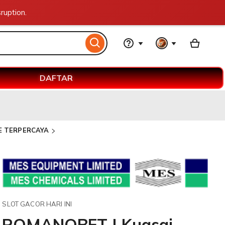
ruption.
DAFTAR
NE TERPERCAYA
SLOT GACOR HARI INI
ROMANOBET | Kuasai