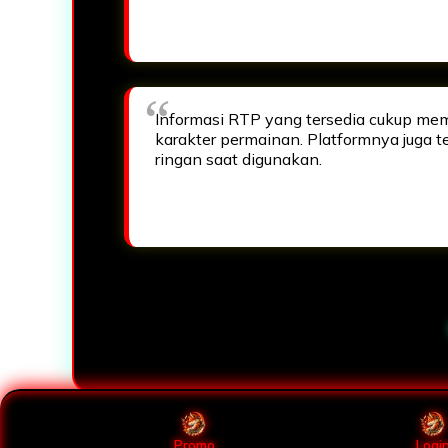
Informasi RTP yang tersedia cukup m
karakter permainan. Platformnya juga t
ringan saat digunakan.
Promo
Logi