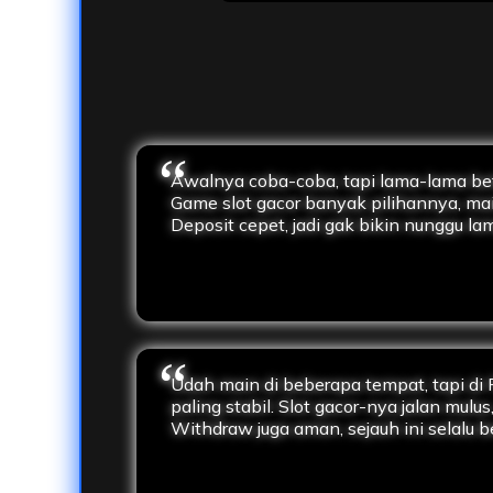
Awalnya coba-coba, tapi lama-lama be
Game slot gacor banyak pilihannya, main
Deposit cepet, jadi gak bikin nunggu la
Udah main di beberapa tempat, tapi d
paling stabil. Slot gacor-nya jalan mulus,
Withdraw juga aman, sejauh ini selalu b