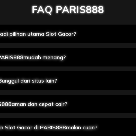
FAQ PARIS888
di pilihan utama Slot Gacor?
i PARIS888mudah menang?
nggul dari situs lain?
IS888aman dan cepat cair?
in Slot Gacor di PARIS888makin cuan?